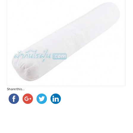
สั่งซื้อผ้ากันไรฝุ่นและชำระเงิน
เกี่ยวกับผ้ากันไรฝุ่น.com
โรคภูมิแพ้และไรฝุ่น
Share this...