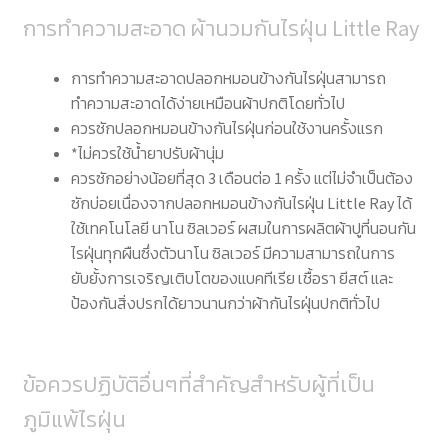
การทำความสะอาด ผ้านวมกันไรฝุ่น Little Ray
การทำความสะอาดปลอกหมอนข้างกันไรฝุ่นสามารถ
ทำความสะอาดได้ง่ายเหมือนผ้าปกติโดยทั่วไป
ควรซักปลอกหมอนข้างกันไรฝุ่นก่อนใช้งานครั้งแรก
*ไม่ควรใช้น้ำยาปรับผ้านุ่ม
ควรซักอย่างน้อยที่สุด 3 เดือนต่อ 1 ครั้ง แต่ไม่จำเป็นต้อง
ซักบ่อยเนื่องจากปลอกหมอนข้างกันไรฝุ่น Little Ray ได้
ใช้เทคโนโลยี นาโน ซิลเวอร์ ผสมในการผลิตผ้าปูที่นอนกัน
ไรฝุ่นทุกผืนซึ่งตัวนาโน ซิลเวอร์ มีความสามารถในการ
ยับยั้งการเจริญเติบโตของแบคทีเรีย เชื้อรา ยีสต์ และ
ป้องกันสิ่งปรกได้ยาวนานกว่าผ้ากันไรฝุ่นปกติทั่วไป
ข้อควรปฏิบัติอื่นๆที่สำคัญสำหรับผู้ที่เป็น
ภูมิแพ้ไรฝุ่น