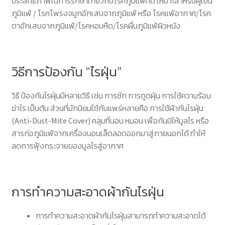
ประสิทธิภาพในการรักษาเกี่ยวกับโรคภูมิแพ้ที่ดี เหมาะสำหรับผู้เป็น
ภูมิแพ้ / โรคโพรงจมูกอักเสบจากภูมิแพ้ หรือ โรคแพ้อากาศ/โรค
สั่งซื้อผ้ากันไรฝุ่นและชำระเงิน
ตาอักเสบจากภูมิแพ้/โรคหอบหืด/โรคผื่นภูมิแพ้ผิวหนัง
เกี่ยวกับผ้ากันไรฝุ่น.com
วิธีการป้องกัน “ไรฝุ่น”
โรคภูมิแพ้และไรฝุ่น
วิธี ป้องกันไรฝุ่นมีหลายวิธี เช่น การซัก การดูดฝุ่น การใช้ความร้อน
ฆ่าไร เป็นต้น ส่วนที่มักนิยมใช้กันแพร่หลายคือ การใช้ผ้ากันไรฝุ่น
(Anti-Dust-Mite Cover) คลุมที่นอน หมอน เพื่อกันมิให้มูลไร หรือ
สารก่อภูมิแพ้จากเครื่องนอนเล็ดลอดออกมาสู่ภายนอกได้ ทำให้
ลดการฟุ้งกระจายของมูลไรสู่อากาศ
การทำความสะอาดผ้ากันไรฝุ่น
การทำความสะอาดผ้ากันไรฝุ่นสามารถทำความสะอาดได้