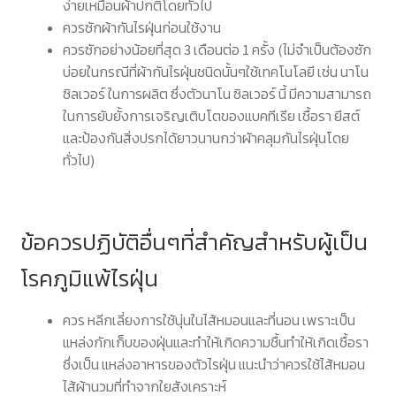
ง่ายเหมือนผ้าปกติโดยทั่วไป
ควรซักผ้ากันไรฝุ่นก่อนใช้งาน
ควรซักอย่างน้อยที่สุด 3 เดือนต่อ 1 ครั้ง (ไม่จำเป็นต้องซัก
บ่อยในกรณีที่ผ้ากันไรฝุ่นชนิดนั้นๆใช้เทคโนโลยี เช่น นาโน
ซิลเวอร์ ในการผลิต ซึ่งตัวนาโน ซิลเวอร์ นี้ มีความสามารถ
ในการยับยั้งการเจริญเติบโตของแบคทีเรีย เชื้อรา ยีสต์
และป้องกันสิ่งปรกได้ยาวนานกว่าผัาคลุมกันไรฝุ่นโดย
ทั่วไป)
ข้อควรปฏิบัติอื่นๆที่สำคัญสำหรับผู้เป็น
โรคภูมิแพ้ไรฝุ่น
ควร หลีกเลี่ยงการใช้นุ่นในไส้หมอนและที่นอน เพราะเป็น
แหล่งกักเก็บของฝุ่นและทำให้เกิดความชื้นทำให้เกิดเชื้อรา
ซึ่งเป็น แหล่งอาหารของตัวไรฝุ่น แนะนำว่าควรใช้ไส้หมอน
ไส้ผ้านวมที่ทำจากใยสังเคราะห์